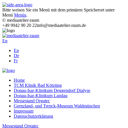
Bitte weisen Sie ein Menü mit dem primären Speicherort unter
Menü
Menüs
.
© mediaatelier-raum
+49 9942 90 20 22
info@mediaatelier-raum.de
En
En
De
Fr
Home
TCM Klinik Bad Kötzting
Donau-Isar-Klinikum Deggendorf Dialyse
Donau-Isar-Klinikum Landau
Messestand Orgatec
Grenzland- und Trenck-Museum Waldmünchen
Impressum
Datenschutzerklärung
Messestand Orgatec