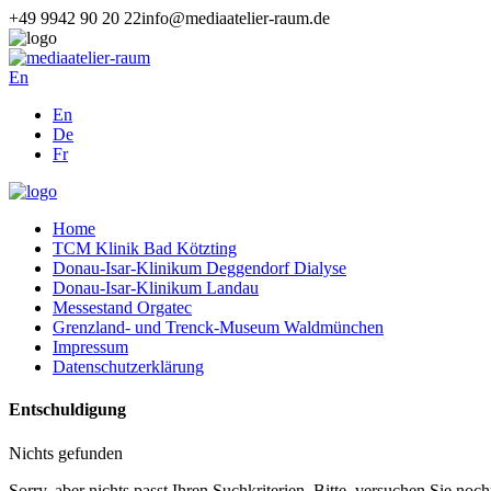
+49 9942 90 20 22
info@mediaatelier-raum.de
En
En
De
Fr
Home
TCM Klinik Bad Kötzting
Donau-Isar-Klinikum Deggendorf Dialyse
Donau-Isar-Klinikum Landau
Messestand Orgatec
Grenzland- und Trenck-Museum Waldmünchen
Impressum
Datenschutzerklärung
Entschuldigung
Nichts gefunden
Sorry, aber nichts passt Ihren Suchkriterien. Bitte, versuchen Sie noc