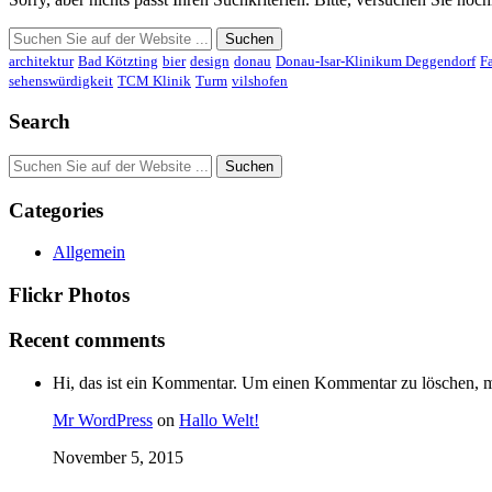
architektur
Bad Kötzting
bier
design
donau
Donau-Isar-Klinikum Deggendorf
F
sehenswürdigkeit
TCM Klinik
Turm
vilshofen
Search
Categories
Allgemein
Flickr Photos
Recent comments
Hi, das ist ein Kommentar. Um einen Kommentar zu löschen, mel
Mr WordPress
on
Hallo Welt!
November 5, 2015